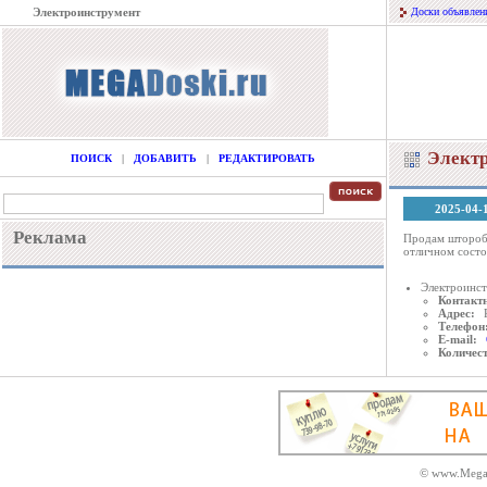
Электроинструмент
Доски объявлен
Элект
ПОИСК
|
ДОБАВИТЬ
|
РЕДАКТИРОВАТЬ
2025-04-
Реклама
Продам шторобо
отличном состо
Электроинс
Контактн
Адрес:
Телефон
E-mail:
Количес
© www.MegaD