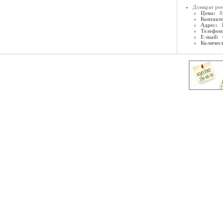
Домкрат ре
Цена:
8
Контактн
Адрес:
Телефон
E-mail:
Количес